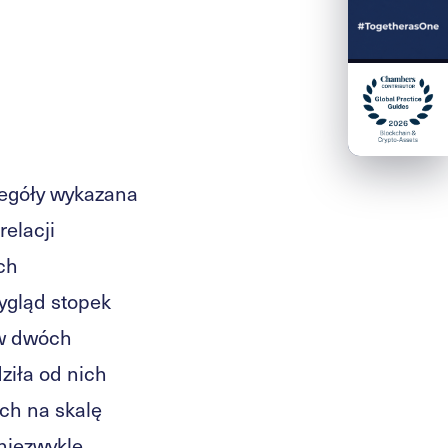
zegóły wykazana
elacji
ch
ygląd stopek
 w dwóch
ziła od nich
ych na skalę
niezwykle