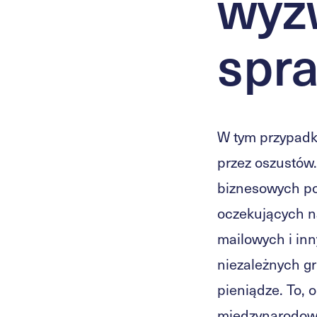
wyz
spr
W tym przypadk
przez oszustów.
biznesowych po
oczekujących n
mailowych i in
niezależnych gr
pieniądze. To, o
międzynarodową