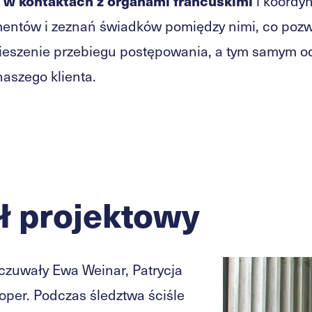
y w kontaktach z organami francuskimi
i koordy
ntów i zeznań świadków pomiędzy nimi, co pozw
ieszenie przebiegu postępowania, a tym samym o
aszego klienta.
ł projektowy
czuwały Ewa Weinar, Patrycja
Koper. Podczas śledztwa ściśle