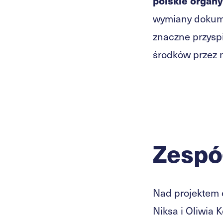
polskie organ
wymiany dokume
znaczne przysp
środków przez n
Zespó
Nad projektem 
Niksa i Oliwia 