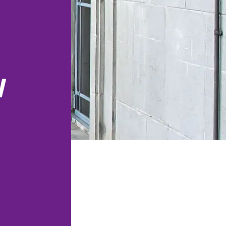
estetycznej.
DO, audyty i
cie IOD.
Obsługa prawna restauracji,
barów, klubów i obiektów
hospitality.
RODO i zgodność
w
latform online.
Prawo dla firm
technologicznych i
cja, licencje
software'owych.
cja rynku
owych.