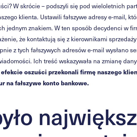
zuści? W skrócie – podszyli się pod wieloletnich pa
zego klienta. Ustawili fałszywe adresy e-mail, któr
ych jednym znakiem. W ten sposób decydenci w fi
rażenie, że kontaktują się z kierownikami sprzedaż
pnie z tych fałszywych adresów e-mail wysłano se
iadomości. Ich treść wskazywała na zmianę da
efekcie oszuści przekonali firmę naszego klie
ur na fałszywe konto bankowe.
było najwięks