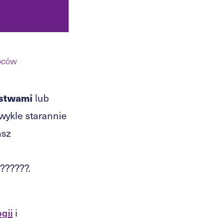
ępców
pstwami
lub
wykle starannie
asz
??????.
gii
i