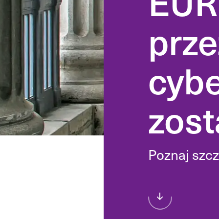
EUR
prze
Prawne badanie c
lub inwestycji — r
wsparcie w negoc
cyb
Transakcje, najem
inwestycyjne na 
nieruchomości.
zost
Poznaj szcz