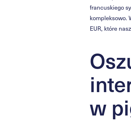
francuskiego sy
kompleksowo. W
EUR, które nasz
Osz
inte
w p