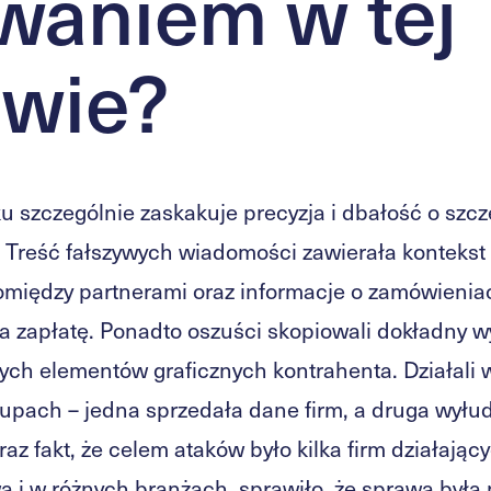
waniem w tej
awie?
u szczególnie zaskakuje precyzja i dbałość o szc
 Treść fałszywych wiadomości zawierała kontekst r
między partnerami oraz informacje o zamówienia
a zapłatę. Ponadto oszuści skopiowali dokładny w
nych elementów graficznych kontrahenta. Działali
upach – jedna sprzedała dane firm, a druga wyłud
raz fakt, że celem ataków było kilka firm działając
 i w różnych branżach, sprawiło, że sprawa była 