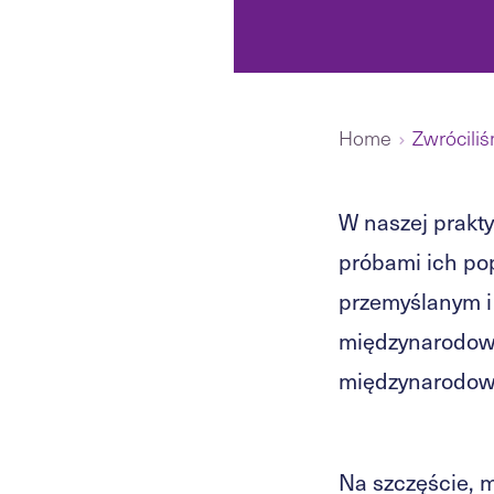
Home
Zwrócili
W naszej prakty
próbami ich pop
przemyślanym i
międzynarodowy 
międzynarodowe
Na szczęście, 