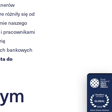
rtnerów
e różniły się od
rmie naszego
y i pracownikami
rię
nych bankowych
nta do
zym