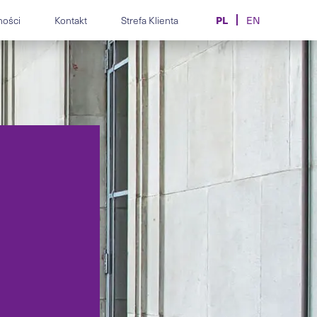
PL
ności
Kontakt
Strefa Klienta
EN
z.
spory i compliance
Obsługa prawna producentów,
ne.
alnie i zbiorowo.
importerów i dealerów
motoryzacji.
mpliance, etyki,
pracy dla
Kontrakty, transfery i spory w
społów.
sporcie i e-sporcie.
MiCA, AML/CFT, licencje CASP
i urzędowej.
i doradztwo dla firm krypto.
ogramowania, AI,
aktów IT.
Obsługa prawna branży
kosmetycznej i medycyny