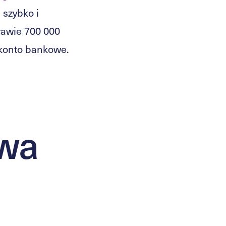
 szybko i
rawie 700 000
o konto bankowe.
awa