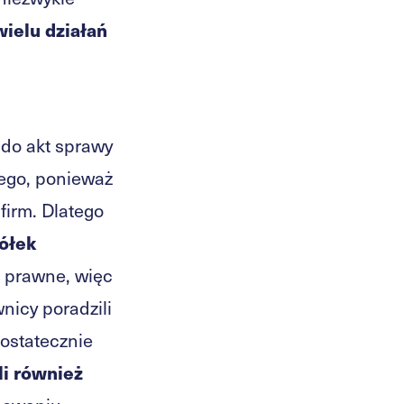
ielu działań
do akt sprawy
ego, ponieważ
firm. Dlatego
półek
i prawne, więc
nicy poradzili
 ostatecznie
li również