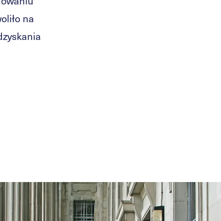
nowaniu
oliło na
dzyskania