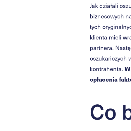
Jak działali os
biznesowych nas
tych oryginaln
klienta mieli w
partnera. Nastę
oszukańczych w
W 
kontrahenta.
opłacenia fakt
Co 