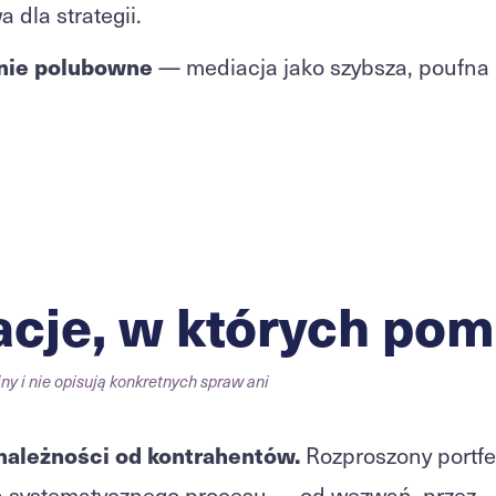
dla strategii.
anie polubowne
— mediacja jako szybsza, poufna
acje, w których po
ny i nie opisują konkretnych spraw ani
należności od kontrahentów.
Rozproszony portfe
a systematycznego procesu — od wezwań, przez