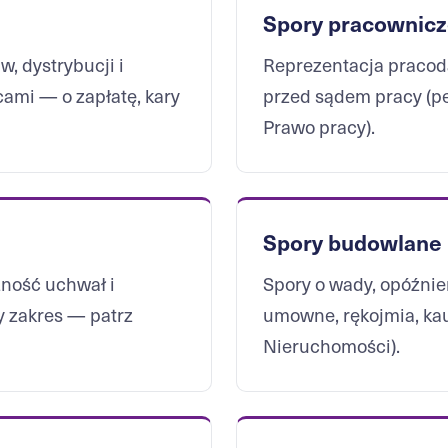
Spory pracownic
, dystrybucji i
Reprezentacja pracod
ami — o zapłatę, kary
przed sądem pracy (p
Prawo pracy
).
Spory budowlane
ność uchwał i
Spory o wady, opóźnien
y zakres — patrz
umowne, rękojmia, ka
Nieruchomości
).