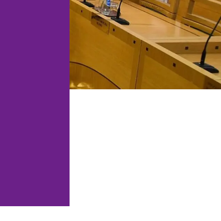
estetycznej.
DO, audyty i
cie IOD.
Obsługa prawna restauracji,
barów, klubów i obiektów
hospitality.
RODO i zgodność
latform online.
Prawo dla firm
technologicznych i
cja, licencje
software'owych.
cja rynku
owych.