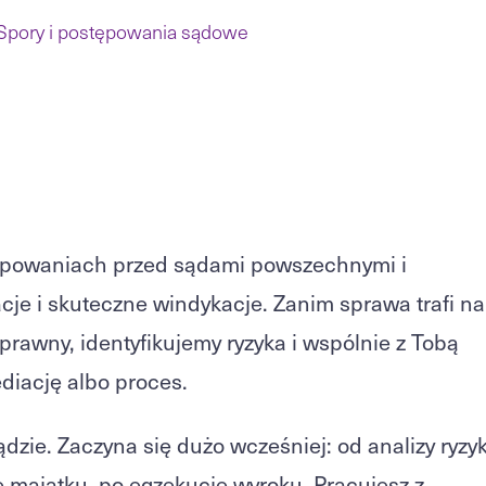
Spory i postępowania sądowe
ępowaniach przed sądami powszechnymi i
je i skuteczne windykacje. Zanim sprawa trafi na
 prawny, identyfikujemy ryzyka i wspólnie z Tobą
diację albo proces.
zie. Zaczyna się dużo wcześniej: od analizy ryzyk
e majątku, po egzekucję wyroku. Pracujesz z