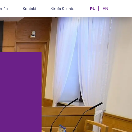
PL
ności
Kontakt
Strefa Klienta
EN
z.
spory i compliance
Obsługa prawna producentów,
ne.
alnie i zbiorowo.
importerów i dealerów
motoryzacji.
mpliance, etyki,
pracy dla
Kontrakty, transfery i spory w
społów.
sporcie i e-sporcie.
MiCA, AML/CFT, licencje CASP
i urzędowej.
i doradztwo dla firm krypto.
ogramowania, AI,
aktów IT.
Obsługa prawna branży
kosmetycznej i medycyny