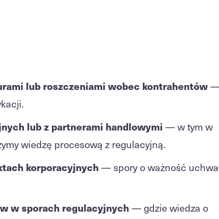
turami lub roszczeniami wobec kontrahentów
kacji.
jnych lub z partnerami handlowymi
— w tym w
czymy wiedzę procesową z regulacyjną.
iktach korporacyjnych
— spory o ważność uchwał
ów w sporach regulacyjnych
— gdzie wiedza o