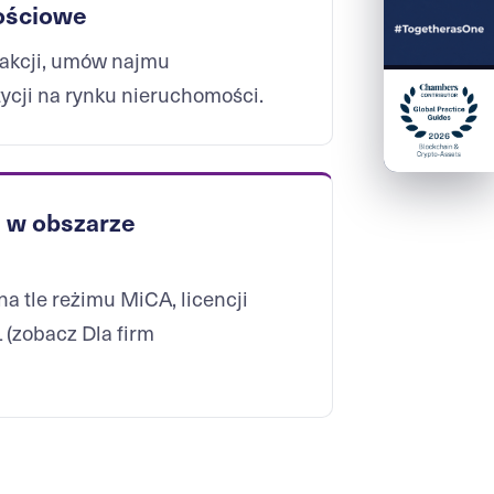
ościowe
sakcji, umów najmu
ycji na rynku nieruchomości.
e w obszarze
a tle reżimu MiCA, licencji
 (zobacz
Dla firm