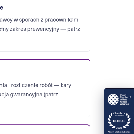
ze
awcy w sporach z pracownikami
ełny zakres prewencyjny — patrz
ia i rozliczenie robót — kary
ucja gwarancyjna (patrz