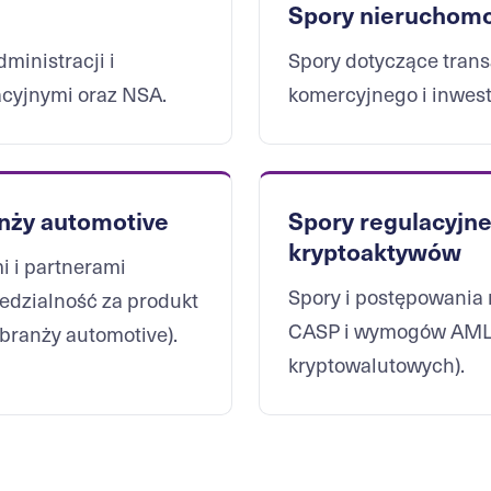
Spory nieruchom
ministracji i
Spory dotyczące tran
cyjnymi oraz NSA.
komercyjnego i inwest
nży automotive
Spory regulacyjn
kryptoaktywów
i i partnerami
Spory i postępowania n
edzialność za produkt
CASP i wymogów AML
branży automotive
).
kryptowalutowych
).