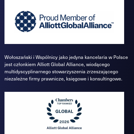
Wołoszański i Wspólnicy jako jedyna kancelaria w Polsce
jest członkiem Alliott Global Alliance, wiodącego
multidyscyplinarnego stowarzyszenia zrzeszającego
niezależne firmy prawnicze, księgowe i konsultingowe.