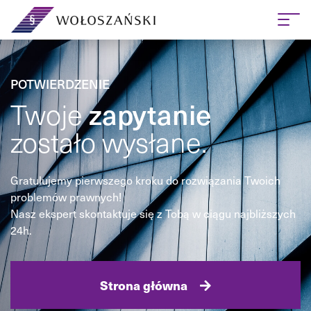
POTWIERDZENIE
zapytanie
Twoje
zostało wysłane.
Gratulujemy pierwszego kroku do rozwiązania Twoich
problemów prawnych!
Nasz ekspert skontaktuje się z Tobą w ciągu najbliższych
24h.
Strona główna