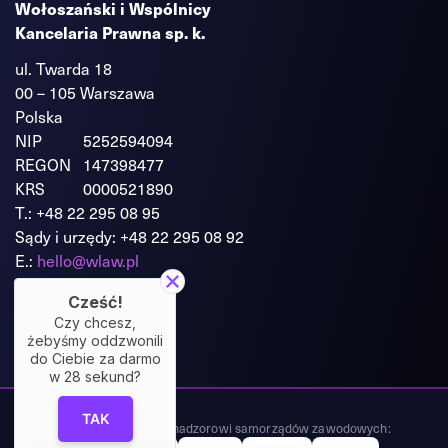
Wołoszański i Wspólnicy
Kancelaria Prawna sp. k.
ul. Twarda 18
00 – 105 Warszawa
Polska
NIP
5252594094
REGON
147398477
KRS
0000521890
T.:
+48 22 295 08 95
Sądy i urzędy:
+48 22 295 08 92
E.:
hello@wlaw.pl
Cześć!
Czy chcesz,
żebyśmy oddzwonili
do Ciebie za darmo
w
28
sekund?
TAK
Kancelaria podlega nadzorowi samorządów zawodowych: