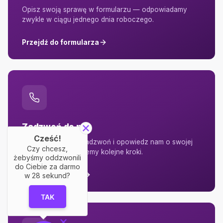
Opisz swoją sprawę w formularzu — odpowiadamy
zwykle w ciągu jednego dnia roboczego.
Przejdź do formularza
Zadzwoń do nas
Cześć!
Wolisz rozmowę? Zadzwoń i opowiedz nam o swojej
Czy chcesz,
sprawie — podpowiemy kolejne kroki.
żebyśmy oddzwonili
do Ciebie za darmo
+48 22 295 08 95
w
28
sekund?
TAK