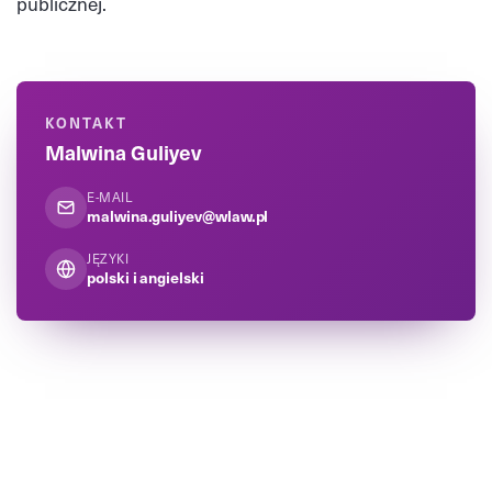
publicznej.
KONTAKT
Malwina Guliyev
E-MAIL
malwina.guliyev@wlaw.pl
JĘZYKI
polski i angielski