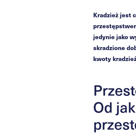
Kradzież jest
przestępstwem?
jedynie jako w
skradzione dob
kwoty kradzie
Przes
Od jak
przes