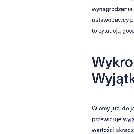
wynagrodzenia 
ustawodawcy po
to sytuacją gos
Wykroc
Wyjątk
Wiemy już, do j
przewiduje wyją
wartości skradz