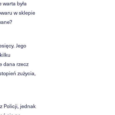
e warta była
owaru w sklepie
ywane?
esięcy. Jego
kilku
le dana rzecz
stopień zużycia,
Policji, jednak