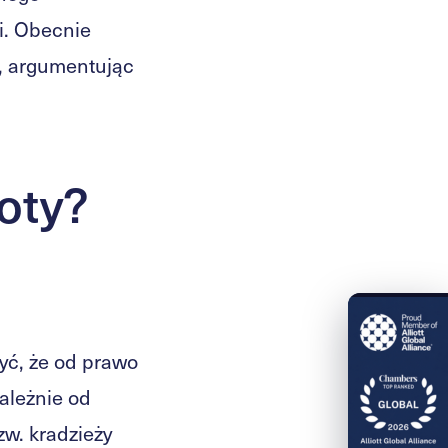
i. Obecnie
, argumentując
oty?
zyć, że od prawo
zależnie od
zw. kradzieży