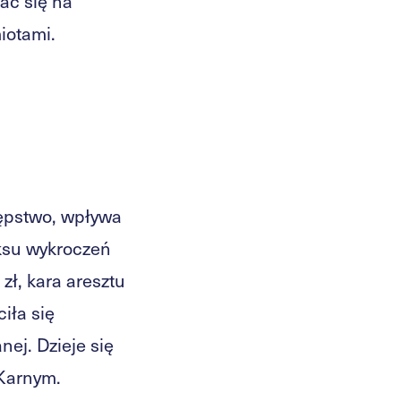
ać się na
iotami.
tępstwo, wpływa
eksu wykroczeń
zł, kara aresztu
iła się
nej. Dzieje się
 Karnym.