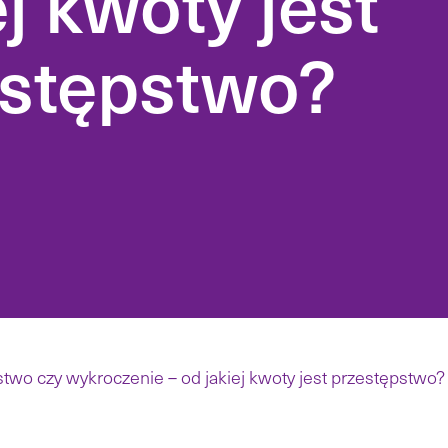
ej kwoty jest
Wdrożenia RO
estępstwo?
elu przejęcia
bieżące wspar
ed flags i
jacjach.
Reprezentacja w sporach
gospodarczych, sądowych i
Regulaminy, 
arbitrażu.
sklepów oraz p
 i procesy
rynku
MiCA, tokeniza
Obrona firm i ich kadry w
CASP i regula
sprawach karnych
aktywów cyfr
gospodarczych i skarbowych.
Reprezentacja w arbitrażu
krajowym i międzynarodowym,
klauzule i egzekucja wyroków.
two czy wykroczenie – od jakiej kwoty jest przestępstwo?