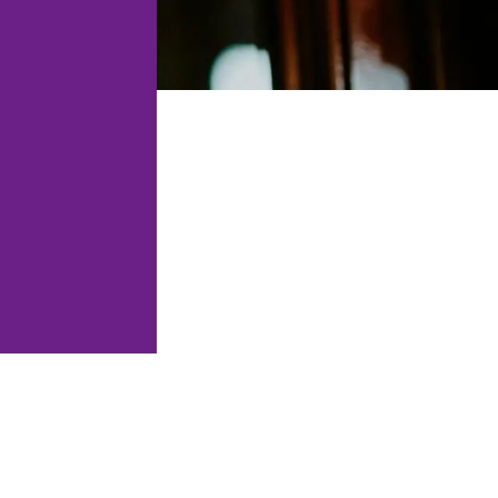
estetycznej.
DO, audyty i
cie IOD.
Obsługa prawna restauracji,
barów, klubów i obiektów
hospitality.
RODO i zgodność
latform online.
Prawo dla firm
technologicznych i
cja, licencje
software'owych.
cja rynku
owych.