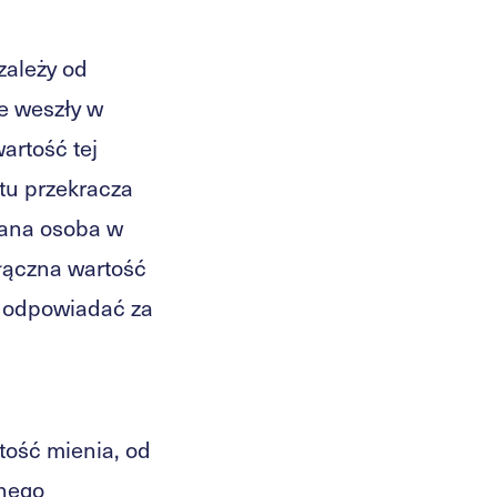
zależy od
e weszły w
wartość tej
otu przekracza
dana osoba w
 łączna wartość
a odpowiadać za
tość mienia, od
lnego