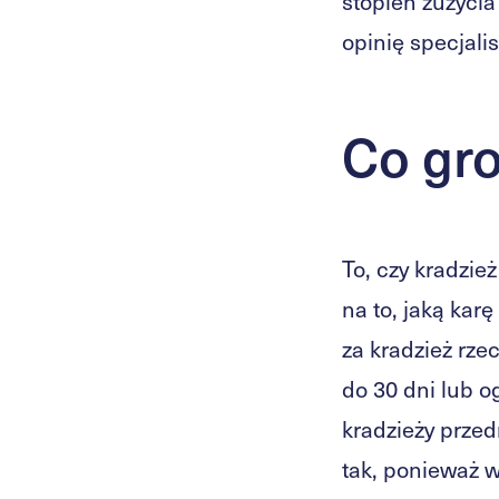
stopień zużyci
opinię specjali
Co gro
To, czy kradzie
na to, jaką kar
za kradzież rzec
do 30 dni lub o
kradzieży przed
tak, ponieważ w