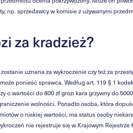
a przedmiotu ocenia pokrzywdzony. Może on powoł
sty, np. sprzedawcy w komisie z używanymi przedm
zi za kradzież?
ż zostanie uznana za wykroczenie czy też za przes
ę może ponieść sprawca. Według art. 119 § 1 kod
zy o wartości do 800 zł grozi kara grzywny do 5000 
graniczenie wolności. Ponadto osoba, która dopuśc
miotów o niskiej wartości, ma status osoby niekara
ykroczeń nie rejestruje się w Krajowym Rejestrze