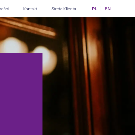
PL
ności
Kontakt
Strefa Klienta
EN
z.
spory i compliance
Obsługa prawna producentów,
ne.
alnie i zbiorowo.
importerów i dealerów
motoryzacji.
mpliance, etyki,
pracy dla
Kontrakty, transfery i spory w
społów.
sporcie i e-sporcie.
MiCA, AML/CFT, licencje CASP
i urzędowej.
i doradztwo dla firm krypto.
ogramowania, AI,
aktów IT.
Obsługa prawna branży
kosmetycznej i medycyny