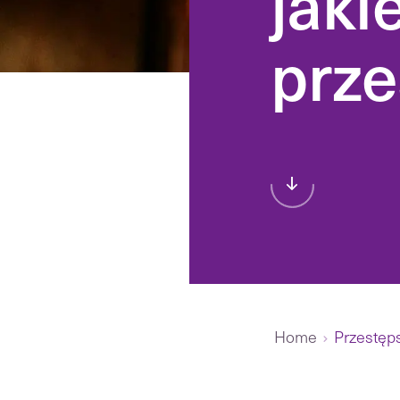
jaki
prz
Prawne badanie c
lub inwestycji — r
wsparcie w negoc
Transakcje, najem
inwestycyjne na 
nieruchomości.
Home
Przestęps