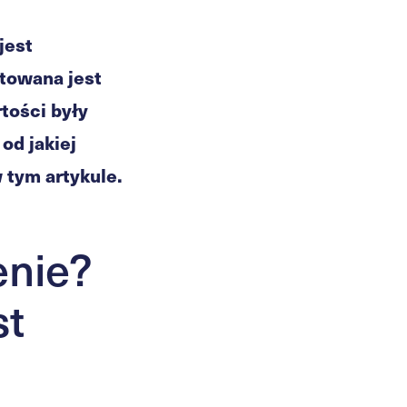
jest
ktowana jest
rtości były
od jakiej
 tym artykule.
enie?
st