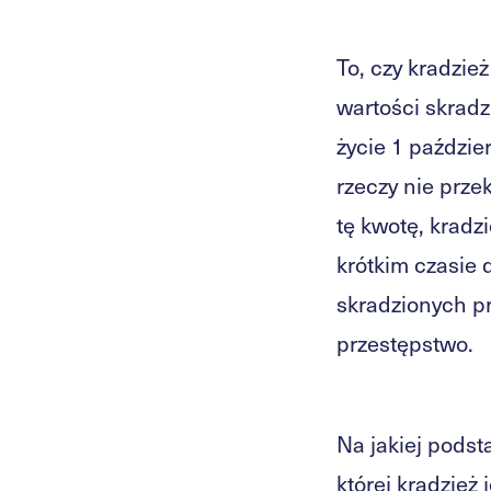
To, czy kradzie
wartości skradz
życie 1 paździer
rzeczy nie prze
tę kwotę, kradz
krótkim czasie 
skradzionych p
przestępstwo.
Na jakiej podst
której kradzież