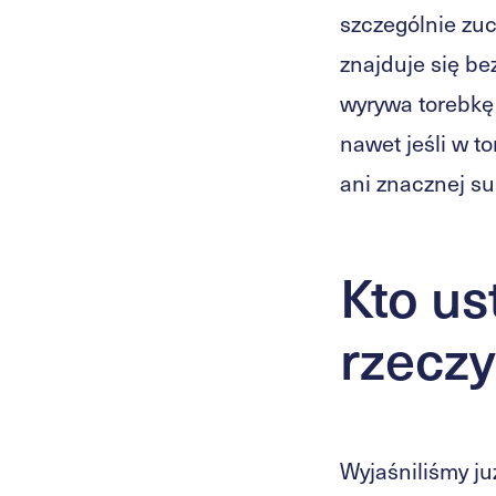
szczególnie zuc
znajduje się be
wyrywa torebkę 
nawet jeśli w t
ani znacznej su
Kto us
rzecz
Wyjaśniliśmy ju