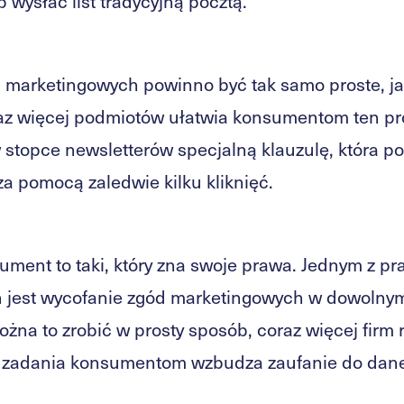
b wysłać list tradycyjną pocztą.
 marketingowych powinno być tak samo proste, ja
raz więcej podmiotów ułatwia konsumentom ten pr
 stopce newsletterów specjalną klauzulę, która p
za pomocą zaledwie kilku kliknięć.
ment to taki, który zna swoje prawa. Jednym z pr
 jest wycofanie zgód marketingowych w dowolny
żna to zrobić w prosty sposób, coraz więcej firm 
o zadania konsumentom wzbudza zaufanie do dane