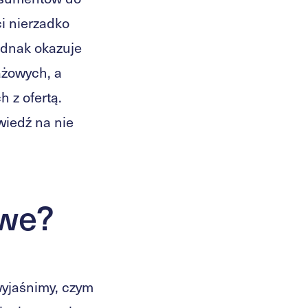
i nierzadko
jednak okazuje
ażowych, a
 z ofertą.
wiedź na nie
owe?
wyjaśnimy, czym