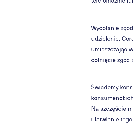
telefonicznie lu
Wycofanie zgód
udzielenie. Co
umieszczając w
cofnięcie zgód 
Świadomy konsu
konsumenckich
Na szczęście mo
ułatwienie teg