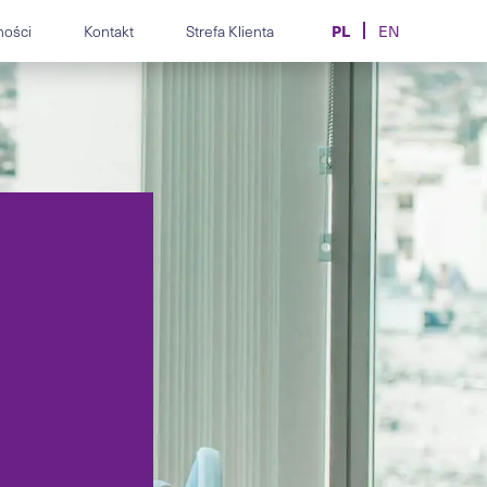
PL
ności
Kontakt
Strefa Klienta
EN
z.
spory i compliance
Obsługa prawna producentów,
ne.
alnie i zbiorowo.
importerów i dealerów
motoryzacji.
mpliance, etyki,
pracy dla
Kontrakty, transfery i spory w
społów.
sporcie i e-sporcie.
MiCA, AML/CFT, licencje CASP
i urzędowej.
i doradztwo dla firm krypto.
ogramowania, AI,
aktów IT.
Obsługa prawna branży
kosmetycznej i medycyny