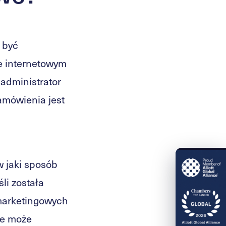
 być
e internetowym
 administrator
amówienia jest
 jaki sposób
li została
marketingowych
ie może