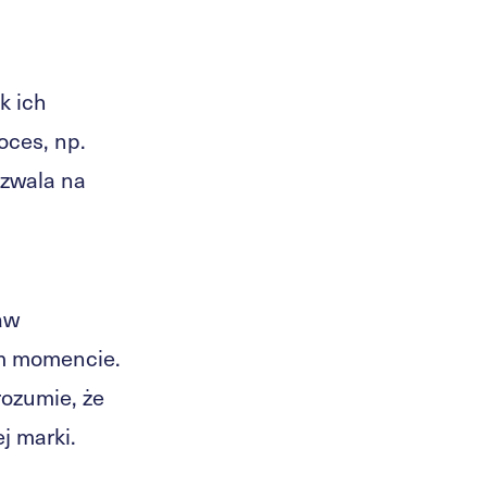
k ich
oces, np.
ozwala na
aw
m momencie.
rozumie, że
j marki.