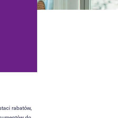
estetycznej.
DO, audyty i
cie IOD.
Obsługa prawna restauracji,
barów, klubów i obiektów
hospitality.
RODO i zgodność
latform online.
Prawo dla firm
technologicznych i
cja, licencje
software'owych.
cja rynku
owych.
staci rabatów,
onsumentów do