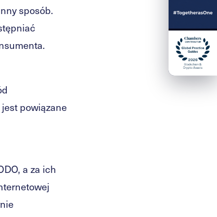
 inny sposób.
stępniać
onsumenta.
ód
 jest powiązane
ODO, a za ich
internetowej
ynie