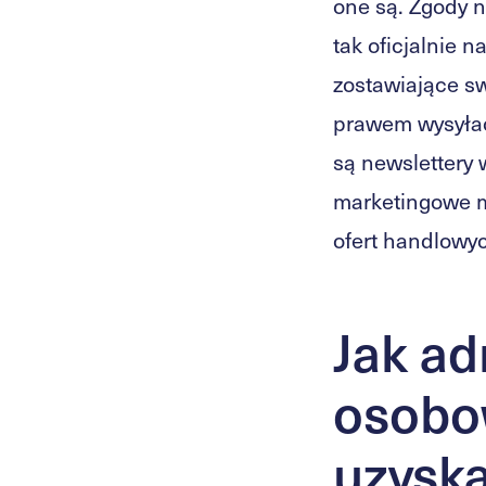
one są. Zgody 
tak oficjalnie 
zostawiające sw
prawem wysyłać
są newslettery 
marketingowe m
ofert handlowyc
Jak ad
osobo
uzysk