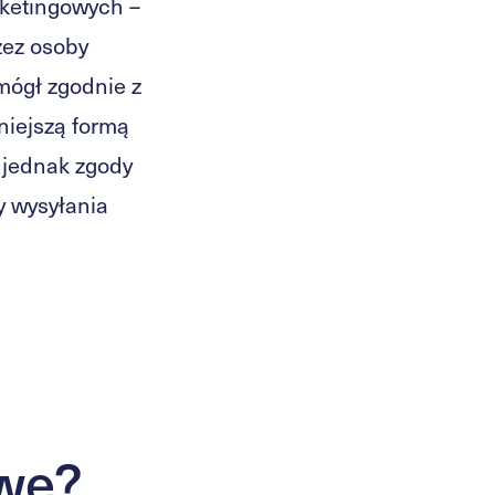
ketingowych –
zez osoby
 mógł zgodnie z
niejszą formą
 jednak zgody
y wysyłania
owe?