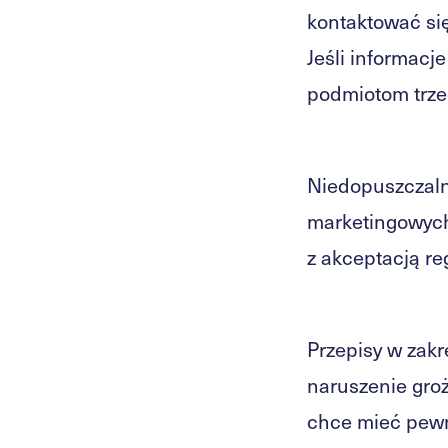
kontaktować się
Jeśli informac
podmiotom trze
Niedopuszczalna
marketingowych
z akceptacją r
Przepisy w zak
naruszenie groż
chce mieć pew