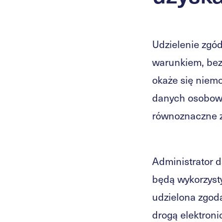
Udzielenie zgó
warunkiem, bez
okaże się niemo
danych osobowy
równoznaczne z
Administrator 
będą wykorzysty
udzielona zgod
drogą elektroni