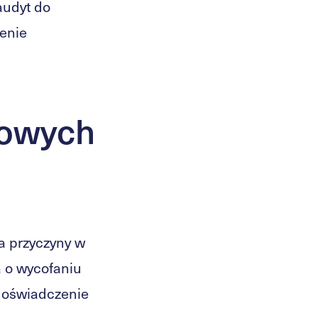
audyt do
żenie
gowych
a przyczyny w
 o wycofaniu
 oświadczenie