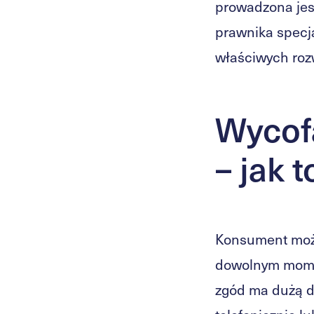
prowadzona jes
prawnika specja
właściwych roz
Wycof
– jak 
Konsument może
dowolnym momen
zgód ma dużą d